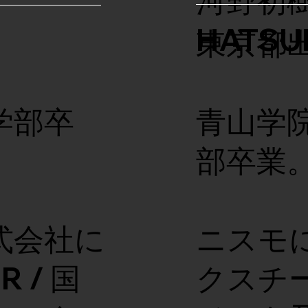
河野初樹
HATSU
東京都
学部卒
青山学
部卒業
式会社に
ニスモ
R / 国
クスチ