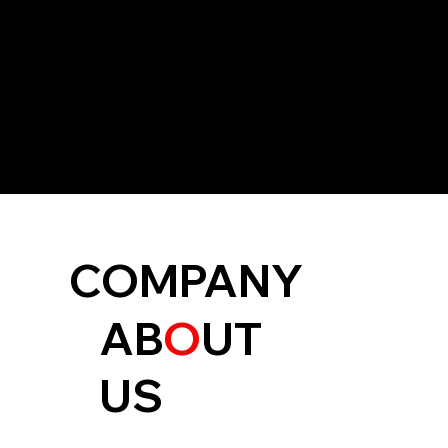
COMPANY
AB
O
UT
US