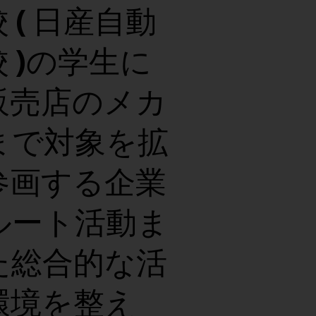
 ( 日産自動
 )の学生に
販売店のメカ
まで対象を拡
参画する企業
ルート活動ま
た総合的な活
環境を整え