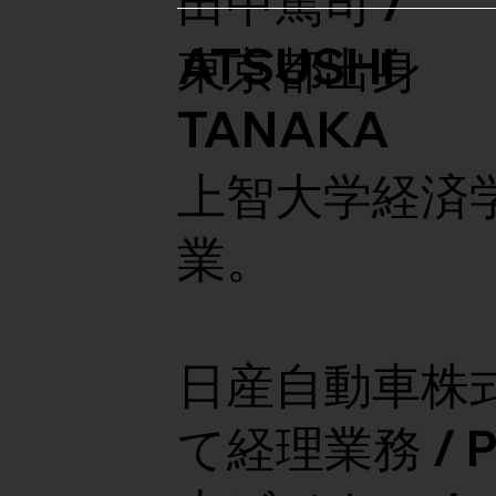
田中篤司 /
ATSUSHI
東京都出身
TANAKA
​上智大学経済
業。
日産自動車株
て経理業務 / P