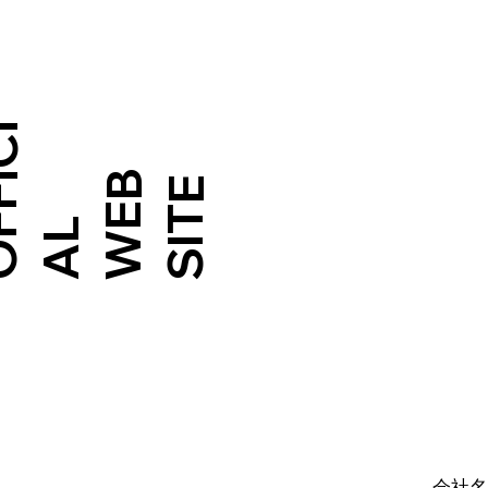
I
I
B
E
T
会社