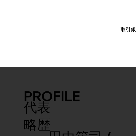
Yo
広告
​取引
PROFILE
​代表
略歴