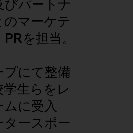
及びパートナ
とのマーケテ
・PRを担当。
ープにて整備
校学生らをレ
ームに受入
ータースポー