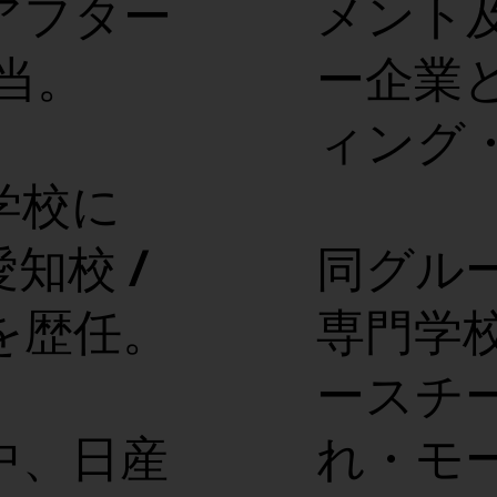
 アフター
メント
当。
ー企業
ィング
学校に
愛知校 /
同グル
を歴任。
専門学
ースチ
中、日産
れ・モ