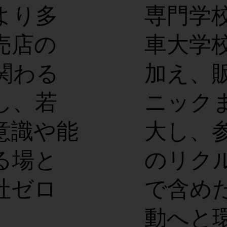
より多
専門学校
売店の
車大学校
関わる
加え、
し、若
ニック
意識や能
大し、
る場と
のリク
社ゼロ
で含め
動へと