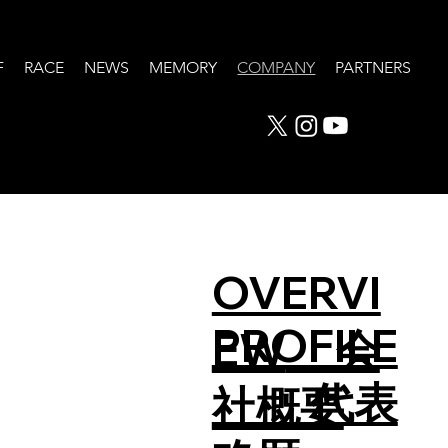
F
RACE
NEWS
MEMORY
COMPANY
PARTNERS
OVERVI
PROFILE
EW
会
代表
社概要