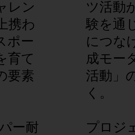
ャレン
ツ活動
上携わ
験を通
スポー
につな
を育て
成モー
の要素
活動」
く。
ーパー耐
プロジ