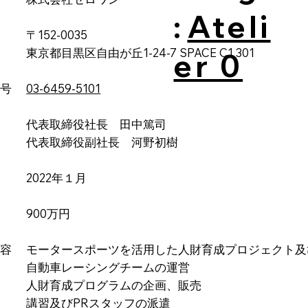
:
Ateli
 〒152-0035
目黒区自由が丘1-24-7 SPACE C1 301​
er 0
番号
03-6459-5101
者 代表取締役社長 田中篤司
取締役副社長 河野初樹
 2022年１月
金 900万円
内容 モータースポーツを活用した人財育成プロジェクト及
車レーシングチームの運営
育成プログラムの企画、販売
及びPRスタッフの派遣