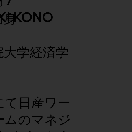
 /
KI KONO
出身
院大学経済学
。
にて日産ワー
ームのマネジ